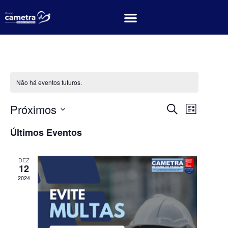
Não há eventos futuros.
Pesquis
Nave
Próximos
Procurar event
Lista
Selecione
do
e
a
Últimos Eventos
data.
visua
navega
Even
DEZ
de
12
2024
visuais
de
Eventos