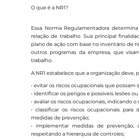
O que é a NR1?
Essa Norma Regulamentadora determina o
relação de trabalho. Sua principal finali
plano de ação com base no inventário de ri
outros programas da empresa, que visa
trabalho.
A NR1 estabelece que a organização deve, 
• evitar os riscos ocupacionais que possam s
• identificar os perigos e possíveis lesões o
• avaliar os riscos ocupacionais, indicando o n
• classificar os riscos ocupacionais par
medidas de prevenção;
• implementar medidas de prevenção, de
respeitando a hierarquia de controles;