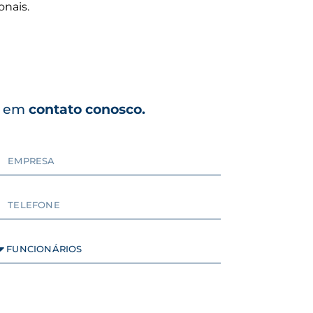
onais.
e em
contato conosco.