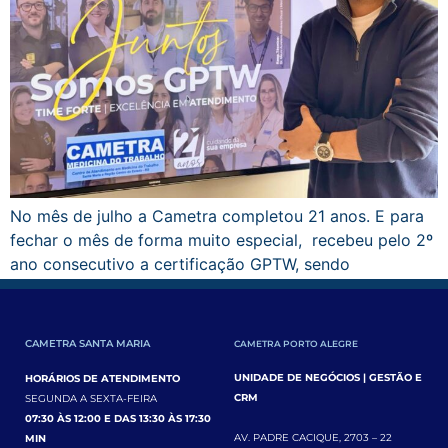
No mês de julho a Cametra completou 21 anos. E para
fechar o mês de forma muito especial, recebeu pelo 2º
ano consecutivo a certificação GPTW, sendo
considerada um excelente lugar […]
CAMETRA SANTA MARIA
CAMETRA PORTO ALEGRE
UNIDADE DE NEGÓCIOS | GESTÃO E
HORÁRIOS DE ATENDIMENTO
CRM
SEGUNDA A SEXTA-FEIRA
07:30 ÀS 12:00 E DAS 13:30 ÀS 17:30
AV. PADRE CACIQUE, 2703 – 22
MIN