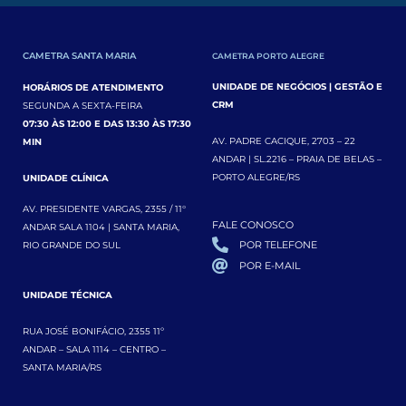
Normas Regulamentadoras. […]
CAMETRA SANTA MARIA
CAMETRA PORTO ALEGRE
UNIDADE DE NEGÓCIOS | GESTÃO E
HORÁRIOS DE ATENDIMENTO
CRM
SEGUNDA A SEXTA-FEIRA
07:30 ÀS 12:00 E DAS 13:30 ÀS 17:30
AV. PADRE CACIQUE, 2703 – 22
MIN
ANDAR | SL.2216 – PRAIA DE BELAS –
PORTO ALEGRE/RS
UNIDADE CLÍNICA
AV. PRESIDENTE VARGAS, 2355 / 11°
FALE CONOSCO
ANDAR SALA 1104 | SANTA MARIA,
POR TELEFONE
RIO GRANDE DO SUL
POR E-MAIL
UNIDADE TÉCNICA
RUA JOSÉ BONIFÁCIO, 2355 11º
ANDAR – SALA 1114 – CENTRO –
SANTA MARIA/RS