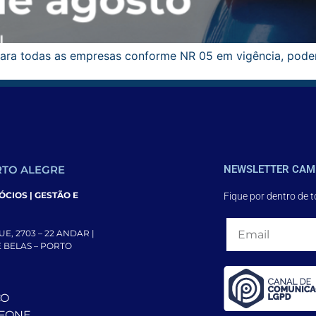
a todas as empresas conforme NR 05 em vigência, podend
TO ALEGRE
NEWSLETTER CAM
CIOS | GESTÃO E
Fique por dentro de 
E, 2703 – 22 ANDAR |
DE BELAS – PORTO
CO
EFONE