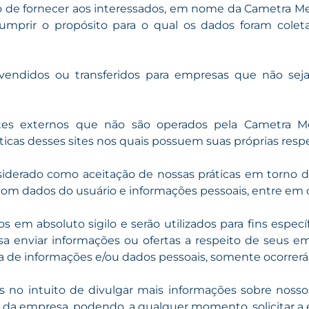
o de fornecer aos interessados, em nome da Cametra Me
rir o propósito para o qual os dados foram coletado
endidos ou transferidos para empresas que não sej
sites externos que não são operados pela Cametra 
icas desses sites nos quais possuem suas próprias respec
siderado como aceitação de nossas práticas em torno d
om dados do usuário e informações pessoais, entre em 
 em absoluto sigilo e serão utilizados para fins específ
a enviar informações ou ofertas a respeito de seus 
ia de informações e/ou dados pessoais, somente ocorrerá 
os no intuito de divulgar mais informações sobre noss
s da empresa, podendo, a qualquer momento, solicitar a 