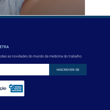
socioeconômicas, é uma tarefa difícil.
ETRA
todas as novidades do mundo da medicina do trabalho.
INSCREVER-SE