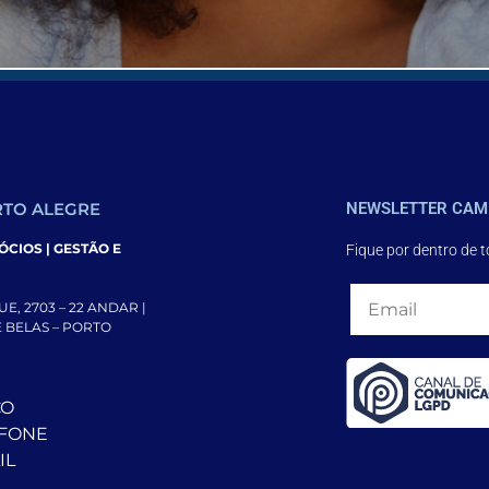
com seus mais distintos modos de vida, cultura e condições 
iness […]
TO ALEGRE
NEWSLETTER CAM
CIOS | GESTÃO E
Fique por dentro de 
E, 2703 – 22 ANDAR |
DE BELAS – PORTO
CO
EFONE
IL